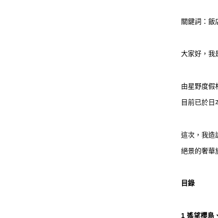
關鍵詞：飯
大家好，我是
由星野度假
目前已於日
這次，我造
絕景的奢華
目錄
1 遙望櫻