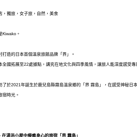
店，獨旅，女子旅，自然，美食
Kiwako。
村打造的日本首個溫泉旅館品牌「界」。
本全國拓展至22處據點，講究在地文化與四季風情，讓旅人能深度感受專
訪了於2021年誕生於鹿兒島縣霧島溫泉鄉的「界 霧島」，在感受神秘
旅宿時光。
島、在湯浴小屋中療癒身心的旅宿「界 霧島」