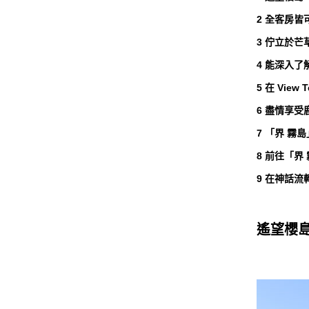
2 全客房
3 佇立於
4 能深入了解薩
5 在 Vie
6 盡情享
7 「界 
8 前往「界
9 在神話
遙望櫻