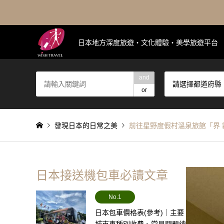
日本地方深度旅遊・文化體驗・美學旅遊平台
and
請選擇都道府縣
or
發現日本的日常之美
前往星野度假村溫泉旅館「界
日本接送機包車必讀文章
No.1
日本包車價格表(參考)｜主要