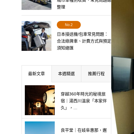
城市車種別收費、常見問題總
整理
No.2
日本接送機/包車常見問題：
合法綠牌車、計費方式與預定
須知總匯
最新文章
本週精選
推薦行程
穿越360年時光的秘境旅
宿｜湯西川溫泉「本家伴
久」，…
良平堂｜在岐阜惠那，邂