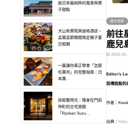
逅日本最純粹的風景與栗
子甜點
鹿兒島縣
犬山有樂苑英迪格酒店，
前往
盂蘭盆節期間限定親子夏
鹿兒
日假期
2026.05.1
一篇讓你真正學會「怎麼
吃壽司」的完整指南｜日
Editor
本壽…
話傳說般的
拾起舊時光：隱身在門前
作者：Kiwa
仲町的古宅旅館
「Ryokan Suzu…
出典：
https