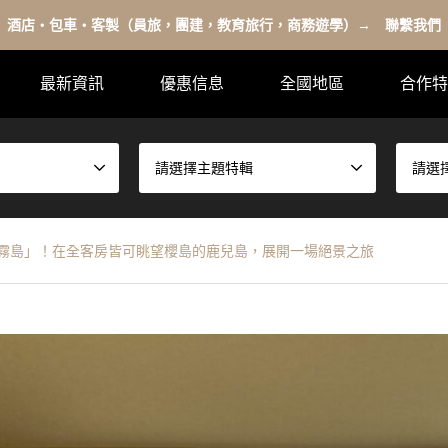
酒店・包車・客製（員旅，團建，教育旅行，商務遊學）→ 聯繫我們
最新資訊
優惠信息
全國地區
合作特
請選擇主題特輯
請選
 霧島」！在全客房皆可眺望櫻島的鹿兒島，展開一場絕景之旅