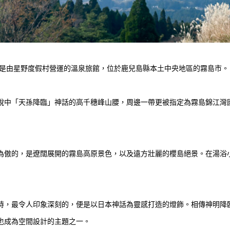
」是由星野度假村營運的溫泉旅館，位於鹿兒島縣本土中央地區的霧島市。
說中「天孫降臨」神話的高千穗峰山腰，周邊一帶更被指定為霧島錦江灣
為傲的，是遼闊展開的霧島高原景色，以及遠方壯麗的櫻島絕景。在湯浴
時，最令人印象深刻的，便是以日本神話為靈感打造的燈飾。相傳神明降
也成為空間設計的主題之一。