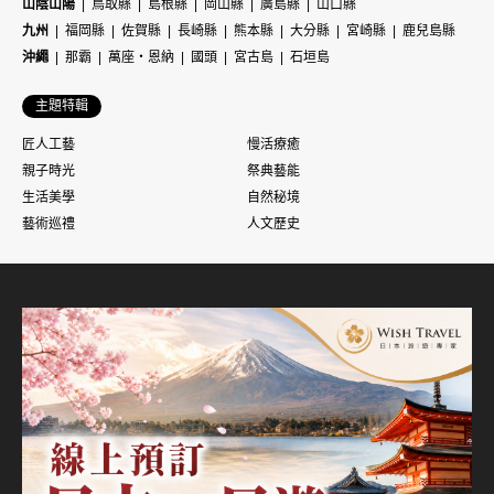
山陰山陽
鳥取縣
島根縣
岡山縣
廣島縣
山口縣
九州
福岡縣
佐賀縣
長崎縣
熊本縣
大分縣
宮崎縣
鹿兒島縣
沖繩
那霸
萬座・恩納
國頭
宮古島
石垣島
主題特輯
匠人工藝
慢活療癒
親子時光
祭典藝能
生活美學
自然秘境
藝術巡禮
人文歷史