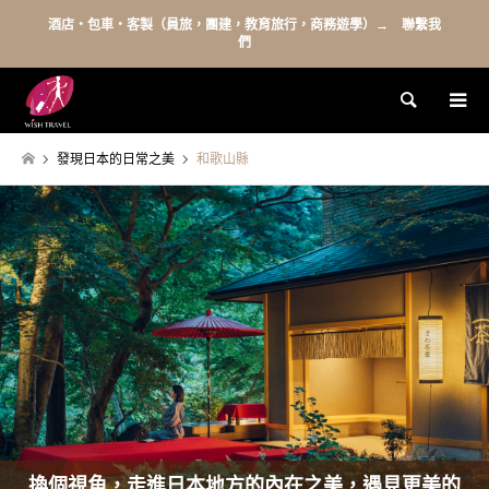
酒店・包車・客製（員旅，團建，教育旅行，商務遊學）→ 聯繫我
們
Search
發現日本的日常之美
和歌山縣
換個視角，走進日本地方的內在之美，遇見更美的