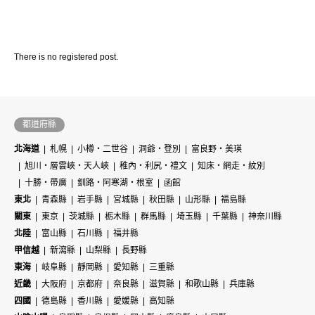
There is no registered post.
都道府縣
北海道
札幌
小樽・二世谷
洞爺・登別
富良野・美瑛
旭川・層雲峽・天人峽
稚內・利尻・禮文
知床・網走・紋別
十勝・帶廣
釧路・阿寒湖・根室
函館
東北
青森縣
岩手縣
宮城縣
秋田縣
山形縣
福島縣
關東
東京
茨城縣
栃木縣
群馬縣
埼玉縣
千葉縣
神奈川縣
北陸
富山縣
石川縣
福井縣
甲信越
新瀉縣
山梨縣
長野縣
東海
岐阜縣
靜岡縣
愛知縣
三重縣
近畿
大阪府
京都府
奈良縣
滋賀縣
和歌山縣
兵庫縣
四國
德島縣
香川縣
愛媛縣
高知縣