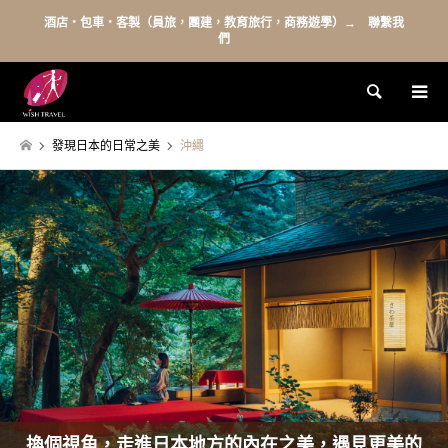
酒店・包車・客製（員旅，團建，教育旅行，商務遊學）→ 聯繫我
們
Search
發現日本的日常之美
沖繩
換個視角，走進日本地方的內在之美，遇見更美的