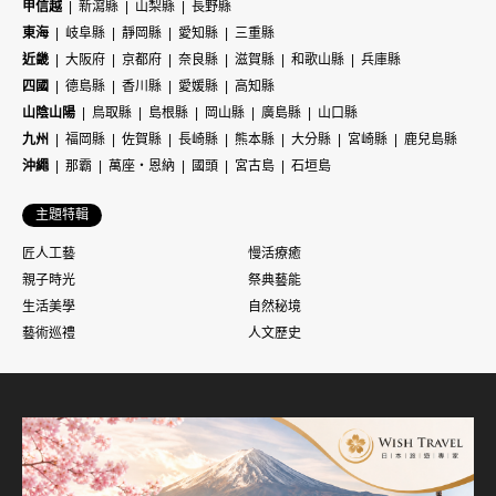
甲信越
新瀉縣
山梨縣
長野縣
東海
岐阜縣
靜岡縣
愛知縣
三重縣
近畿
大阪府
京都府
奈良縣
滋賀縣
和歌山縣
兵庫縣
四國
德島縣
香川縣
愛媛縣
高知縣
山陰山陽
鳥取縣
島根縣
岡山縣
廣島縣
山口縣
九州
福岡縣
佐賀縣
長崎縣
熊本縣
大分縣
宮崎縣
鹿兒島縣
沖繩
那霸
萬座・恩納
國頭
宮古島
石垣島
主題特輯
匠人工藝
慢活療癒
親子時光
祭典藝能
生活美學
自然秘境
藝術巡禮
人文歷史