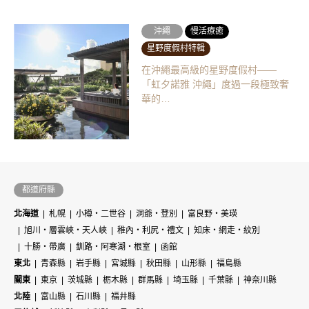
沖繩
慢活療癒
星野度假村特輯
在沖繩最高級的星野度假村——
「虹夕諾雅 沖繩」度過一段極致奢
華的…
都道府縣
北海道
札幌
小樽・二世谷
洞爺・登別
富良野・美瑛
旭川・層雲峽・天人峽
稚內・利尻・禮文
知床・網走・紋別
十勝・帶廣
釧路・阿寒湖・根室
函館
東北
青森縣
岩手縣
宮城縣
秋田縣
山形縣
福島縣
關東
東京
茨城縣
栃木縣
群馬縣
埼玉縣
千葉縣
神奈川縣
北陸
富山縣
石川縣
福井縣