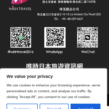
唯時日本旅遊資訊網
Instagram
Twitter
We value your privacy
広告出稿について
使用條款
隱私政策
聯繫我們
版權聲明
We use cookies to enhance your browsing experience, serve
personalised ads or content, and analyse our traffic. By
clicking "Accept All", you consent to our use of cookies.
©
唯時日本旅遊資訊網
. All Rights Reserved.