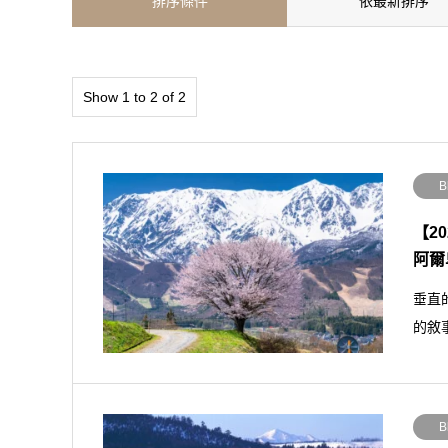
排序條件
依最新排序
Show 1 to 2 of 2
B
【2
阿爾
垂直
的敘
B