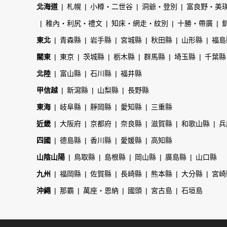
北海道
札幌
小樽・二世谷
洞爺・登別
富良野・美
稚內・利尻・禮文
知床・網走・紋別
十勝・帶廣
東北
青森縣
岩手縣
宮城縣
秋田縣
山形縣
福島
關東
東京
茨城縣
栃木縣
群馬縣
埼玉縣
千葉縣
北陸
富山縣
石川縣
福井縣
甲信越
新瀉縣
山梨縣
長野縣
東海
岐阜縣
靜岡縣
愛知縣
三重縣
近畿
大阪府
京都府
奈良縣
滋賀縣
和歌山縣
兵
四國
德島縣
香川縣
愛媛縣
高知縣
山陰山陽
鳥取縣
島根縣
岡山縣
廣島縣
山口縣
九州
福岡縣
佐賀縣
長崎縣
熊本縣
大分縣
宮崎
沖繩
那霸
萬座・恩納
國頭
宮古島
石垣島