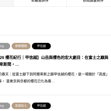
依最舊排序
依閱讀量排序
log
推薦體驗
甲信越
026 櫻花紀行｜甲信越】山岳與櫻色的宏大劇目：在富士之巔與
卑斯間，…
的春天：從富士腳下到阿爾卑斯之巔甲信越的櫻花，是一場關於「高度」
事。 當東京與京都的櫻花已化為春…
log
旅遊貼士
甲信越