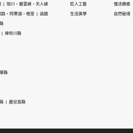
瑛
旭川・層雲峽・天人峽
匠人工藝
慢活療癒
釧路・阿寒湖・根室
函館
生活美學
自然秘境
縣
神奈川縣
庫縣
縣
鹿兒島縣