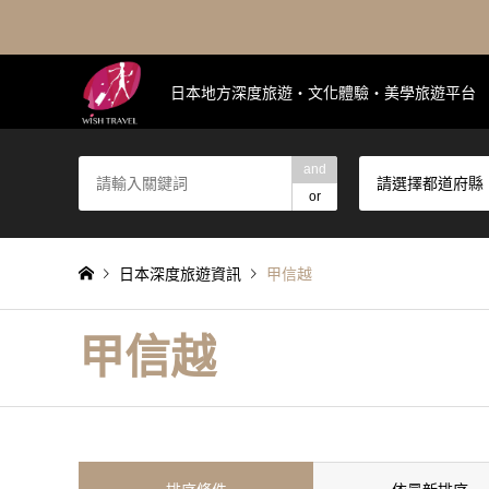
日本地方深度旅遊・文化體驗・美學旅遊平台
and
請選擇都道府縣
or
日本深度旅遊資訊
甲信越
甲信越