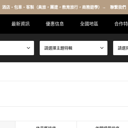
酒店・包車・客製（員旅，團建，教育旅行，商務遊學）→ 聯繫我們
最新資訊
優惠信息
全國地區
合作特
請選擇主題特輯
請選