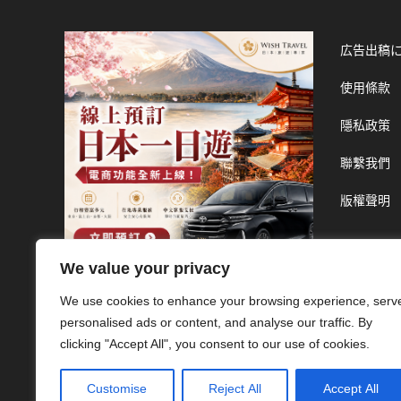
広告出稿
使用條款
隱私政策
聯繫我們
版權聲明
We value your privacy
We use cookies to enhance your browsing experience, serv
personalised ads or content, and analyse our traffic. By
clicking "Accept All", you consent to our use of cookies.
Customise
Reject All
Accept All