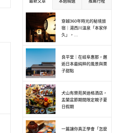
最新文章
本週精選
推薦行程
穿越360年時光的秘境旅
宿｜湯西川溫泉「本家伴
久」，…
良平堂｜在岐阜惠那，邂
逅日本最純粹的風景與栗
子甜點
犬山有樂苑英迪格酒店，
盂蘭盆節期間限定親子夏
日假期
一篇讓你真正學會「怎麼