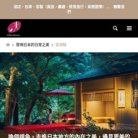
酒店・包車・客製（員旅，團建，教育旅行，商務遊學）→ 聯繫我
們
Search
發現日本的日常之美
宮崎縣
換個視角，走進日本地方的內在之美，遇見更美的