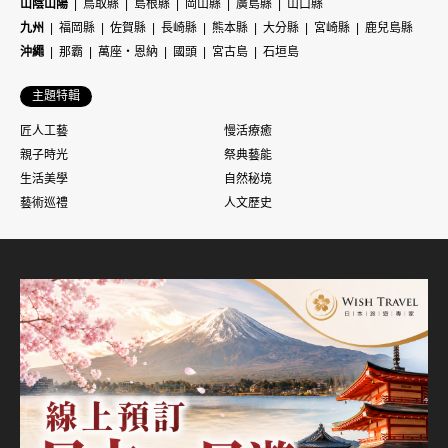
山陰山陽
鳥取縣
島根縣
岡山縣
廣島縣
山口縣
九州
福岡縣
佐賀縣
長崎縣
熊本縣
大分縣
宮崎縣
鹿兒島縣
沖繩
那霸
萬座・恩納
國頭
宮古島
石垣島
主題特輯
匠人工藝
慢活療癒
親子時光
祭典藝能
生活美學
自然秘境
藝術巡禮
人文歷史