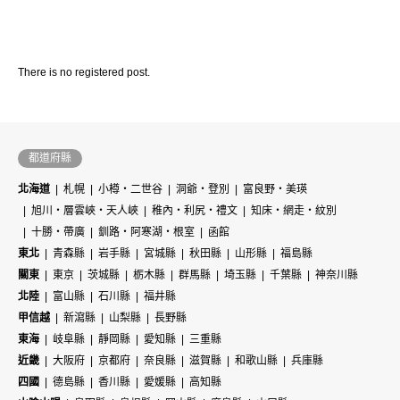
There is no registered post.
都道府縣
北海道
札幌
小樽・二世谷
洞爺・登別
富良野・美瑛
旭川・層雲峽・天人峽
稚內・利尻・禮文
知床・網走・紋別
十勝・帶廣
釧路・阿寒湖・根室
函館
東北
青森縣
岩手縣
宮城縣
秋田縣
山形縣
福島縣
關東
東京
茨城縣
栃木縣
群馬縣
埼玉縣
千葉縣
神奈川縣
北陸
富山縣
石川縣
福井縣
甲信越
新瀉縣
山梨縣
長野縣
東海
岐阜縣
靜岡縣
愛知縣
三重縣
近畿
大阪府
京都府
奈良縣
滋賀縣
和歌山縣
兵庫縣
四國
德島縣
香川縣
愛媛縣
高知縣