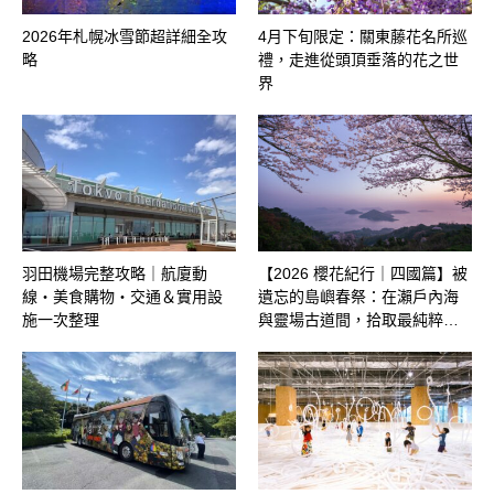
2026年札幌冰雪節超詳細全攻
4月下旬限定：關東藤花名所巡
略
禮，走進從頭頂垂落的花之世
界
羽田機場完整攻略｜航廈動
【2026 櫻花紀行｜四國篇】被
線・美食購物・交通＆實用設
遺忘的島嶼春祭：在瀨戶內海
施一次整理
與靈場古道間，拾取最純粹…