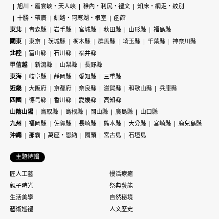
旭川・層雲峽・天人峽
稚內・利尻・禮文
知床・網走・紋別
十勝・帶廣
釧路・阿寒湖・根室
函館
東北
青森縣
岩手縣
宮城縣
秋田縣
山形縣
福島縣
關東
東京
茨城縣
栃木縣
群馬縣
埼玉縣
千葉縣
神奈川縣
北陸
富山縣
石川縣
福井縣
甲信越
新瀉縣
山梨縣
長野縣
東海
岐阜縣
靜岡縣
愛知縣
三重縣
近畿
大阪府
京都府
奈良縣
滋賀縣
和歌山縣
兵庫縣
四國
德島縣
香川縣
愛媛縣
高知縣
山陰山陽
鳥取縣
島根縣
岡山縣
廣島縣
山口縣
九州
福岡縣
佐賀縣
長崎縣
熊本縣
大分縣
宮崎縣
鹿兒島縣
沖繩
那霸
萬座・恩納
國頭
宮古島
石垣島
主題特輯
匠人工藝
慢活療癒
親子時光
祭典藝能
生活美學
自然秘境
藝術巡禮
人文歷史