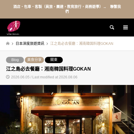
酒店・包車・客製（員旅，團建，教育旅行，商務遊學）→ 聯繫我
們
Search
日本深度旅遊資訊
江之島必去餐廳：湘南韓国料理GOKAN
Blog
美食分享
關東
江之島必去餐廳：湘南韓国料理GOKAN
2026.06.05 / Last modified at 2026.08.06