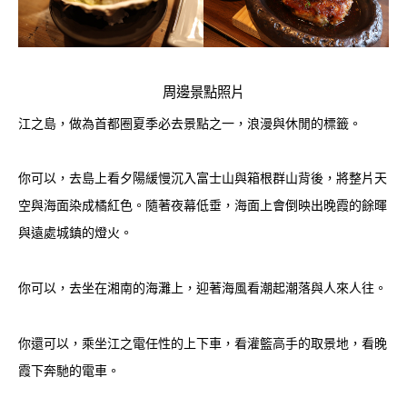
周邊景點照片
江之島，做為首都圈夏季必去景點之一，浪漫與休閒的標籤。
你可以，去島上看夕陽緩慢沉入富士山與箱根群山背後，將整片天
空與海面染成橘紅色。隨著夜幕低垂，海面上會倒映出晚霞的餘暉
與遠處城鎮的燈火。
你可以，去坐在湘南的海灘上，迎著海風看潮起潮落與人來人往。
你還可以，乘坐江之電任性的上下車，看灌籃高手的取景地，看晚
霞下奔馳的電車。