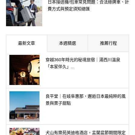
日本接送機/包車常見問題：合法綠牌車、計
費方式與預定須知總匯
最新文章
本週精選
推薦行程
穿越360年時光的秘境旅宿｜湯西川溫泉
「本家伴久」...
良平堂｜在岐阜惠那，邂逅日本最純粹的風
景與栗子甜點
犬山有樂苑英迪格酒店，盂蘭盆節期間限定