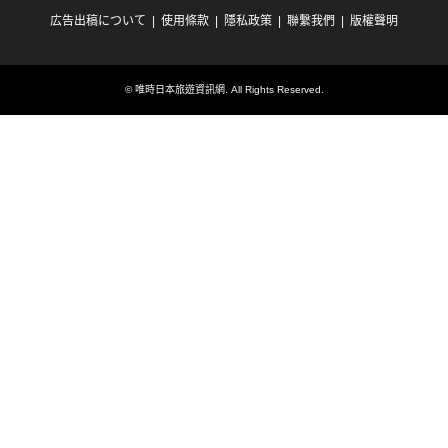
広告出稿について
使用條款
隱私政策
聯繫我們
版權聲明
©
唯時日本旅遊資訊網
. All Rights Reserved.