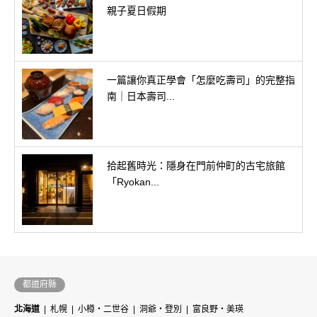
親子夏日假期
一篇讓你真正學會「怎麼吃壽司」的完整指
南｜日本壽司...
拾起舊時光：隱身在門前仲町的古宅旅館
「Ryokan...
都道府縣
北海道
札幌
小樽・二世谷
洞爺・登別
富良野・美瑛